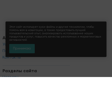
Этот сайт использует куки-файлы и другие технологии, чтобы
помочь вам в навигации, а также предоставить лучший
пользовательский опыт, анализировать использование наших
продуктов и услуг, повысить качество рекламных и маркетинговых
Apartmaps.ru
активностей.
Условия использования
Принимаю
Политика конциденциальности
Контакты
Разделы сайта
Новости
Аналитика
Блог
© 2026 Apartmaps