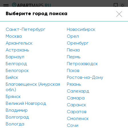
0
Выберите город поиска
Тула
Санкт-Петербург
Новосибирск
Главная
/
Политика конфиденциальности
Москва
Орел
Архангельск
Оренбург
Астрахань
Пенза
Политика конфиденциальности
Барнаул
Пермь
Белгород
Петрозаводск
1. Конфиденциальность ваших данных очень важна для
Белогорск
Псков
Apartmaps.
Бийск
Ростов-на-Дону
Мы руководствуемся положениями Федерального
Благовещенск (Амурская
Рязань
закона от 27 июля 2006 г. № 152-ФЗ «О персональных
обл.)
данных» («Закон»), и все персональные данные,
Салехард
которые вы предоставляете нам через настоящий
Брянск
Самара
сайт, обрабатываются в соответствии с этим законом.
Великий Новгород
Саранск
Пользуясь настоящим сайтом, вы тем самым выражаете
Владимир
Саратов
согласие на использование ваших персональных
Волгоград
данных в порядке, указанном ниже.
Смоленск
2. Вся информация и персональные данные, собранные
Вологда
Сочи